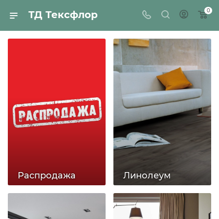
0
ТД Тексфлор
Распродажа
Линолеум