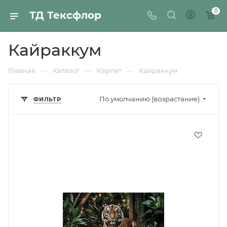
0
ТД Тексфлор
Кайраккум
—
—
—
Главная
Каталог
Карпет
Кайраккум
По умолчанию (возрастание)
ФИЛЬТР