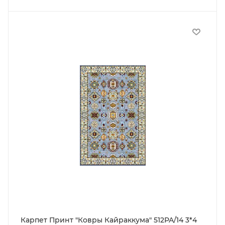
Карпет Принт "Ковры Кайраккума" 512PA/14 3*4