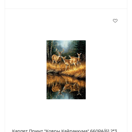
Карпет Принт "Ковры Кайраккума" 660PA/61 2*3