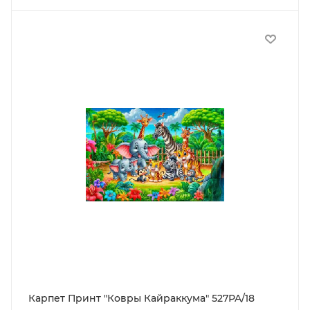
Карпет Принт "Ковры Кайраккума" 527PA/18