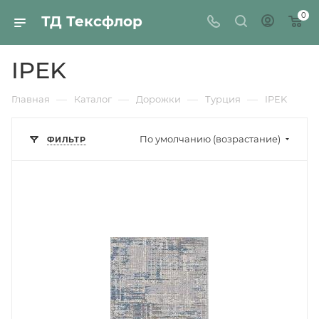
0
ТД Тексфлор
IPEK
—
—
—
—
Главная
Каталог
Дорожки
Турция
IPEK
По умолчанию (возрастание)
ФИЛЬТР